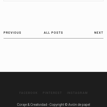
PREVIOUS
ALL POSTS
NEXT
FACEBOOK
PINTEREST
INSTAGRAM
Coraje & Creatividad - Copyright © Avión de papel