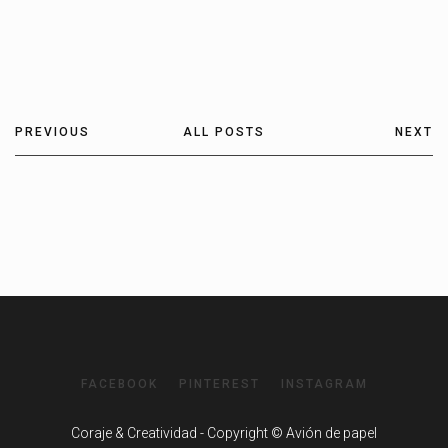
PREVIOUS
ALL POSTS
NEXT
FACEBOOK
PINTEREST
INSTAGRAM
Coraje & Creatividad - Copyright © Avión de papel