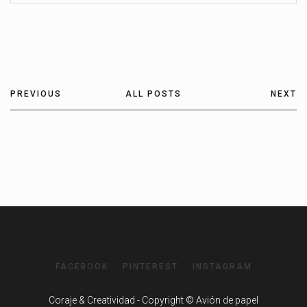
PREVIOUS
ALL POSTS
NEXT
FACEBOOK
PINTEREST
INSTAGRAM
Coraje & Creatividad - Copyright © Avión de papel