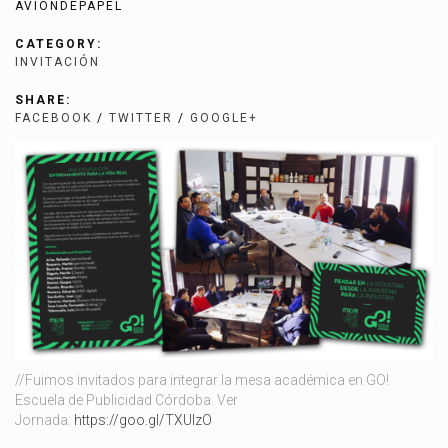
AVIONDEPAPEL
CATEGORY:
INVITACIÓN
SHARE:
FACEBOOK
/
TWITTER
/
GOOGLE+
//Fuimos invitados para integrar la
mesa académica en GO!
Escuela de Publicidad Córdoba.
Ver
Jornada:
https://goo.gl/TXUIzO