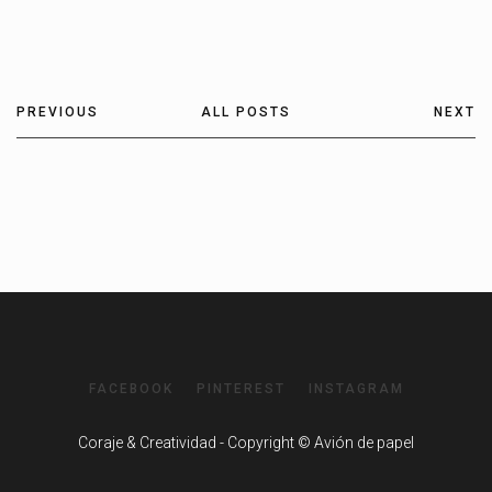
PREVIOUS
ALL POSTS
NEXT
FACEBOOK
PINTEREST
INSTAGRAM
Coraje & Creatividad - Copyright © Avión de papel