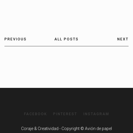
PREVIOUS
ALL POSTS
NEXT
FACEBOOK
PINTEREST
INSTAGRAM
Coraje & Creatividad - Copyright © Avión de papel