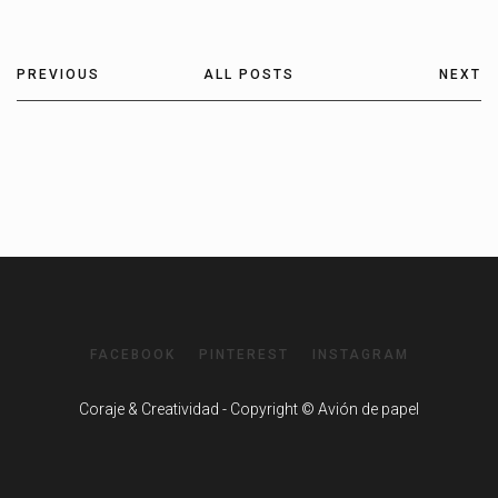
PREVIOUS
ALL POSTS
NEXT
FACEBOOK
PINTEREST
INSTAGRAM
Coraje & Creatividad - Copyright © Avión de papel